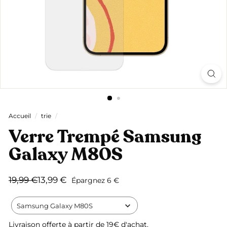
Accueil
/
trie
/
Verre Trempé Samsung
Galaxy M80S
Prix
Prix
19,99
13,99
19,99 €
13,99 €
Épargnez 6 €
régulier
réduit
€
€
Samsung Galaxy M80S
Livraison offerte
à partir de 19€ d'achat.