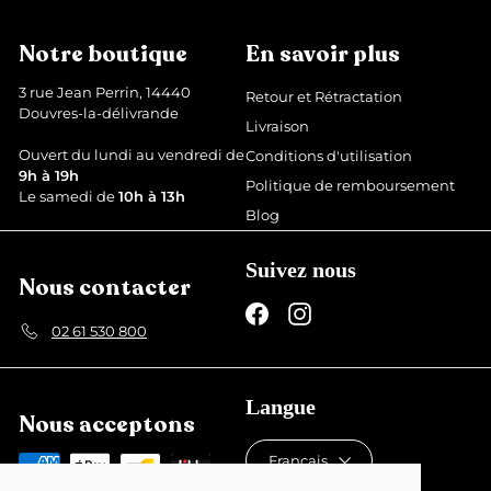
€
9
é
é
€
d
g
Notre boutique
En savoir plus
u
u
i
l
3 rue Jean Perrin, 14440
Retour et Rétractation
t
i
Douvres-la-délivrande
Livraison
e
r
Ouvert du lundi au vendredi de
Conditions d'utilisation
9h à 19h
Politique de remboursement
Le samedi de
10h à 13h
Blog
Suivez nous
Nous contacter
Facebook
Instagram
02 61 530 800
Langue
Nous acceptons
Français