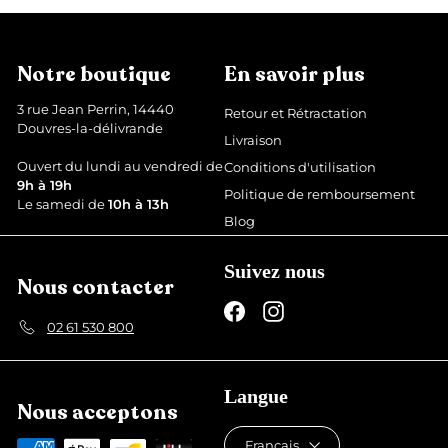
e
r
Notre boutique
En savoir plus
3 rue Jean Perrin, 14440
Retour et Rétractation
Douvres-la-délivrande
Livraison
Ouvert du lundi au vendredi de
Conditions d'utilisation
9h à 19h
Politique de remboursement
Le samedi de
10h à 13h
Blog
Suivez nous
Nous contacter
Facebook
Instagram
02 61 530 800
Langue
Nous acceptons
Français