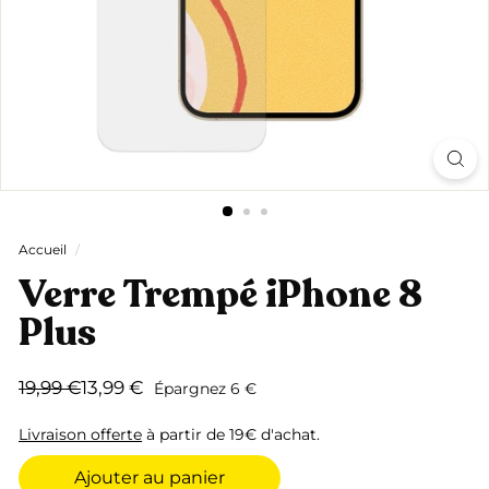
Accueil
/
Verre Trempé iPhone 8
Plus
Prix
Prix
19,99
13,99
19,99 €
13,99 €
Épargnez 6 €
régulier
réduit
€
€
Livraison offerte
à partir de 19€ d'achat.
Ajouter au panier