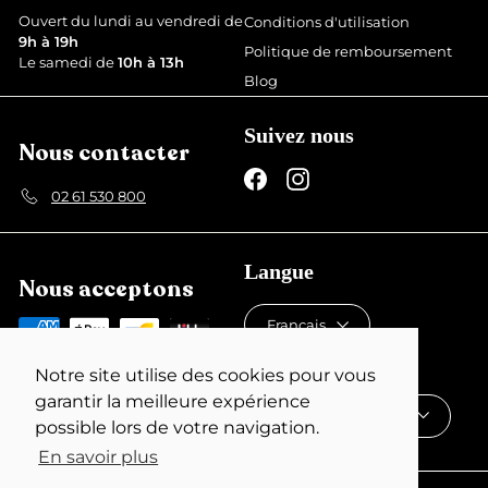
r
Ouvert du lundi au vendredi de
Conditions d'utilisation
9h à 19h
Politique de remboursement
Le samedi de
10h à 13h
Blog
Suivez nous
Nous contacter
Facebook
Instagram
02 61 530 800
Langue
Nous acceptons
Français
Devise
Notre site utilise des cookies pour vous
garantir la meilleure expérience
France (EUR €)
possible lors de votre navigation.
En savoir plus