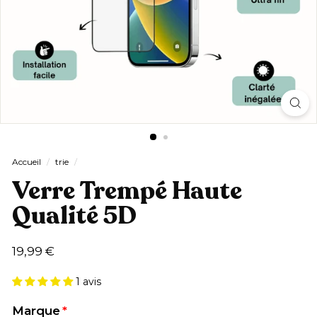
Accueil
/
trie
/
Verre Trempé Haute
Qualité 5D
Prix
19,99
19,99 €
régulier
€
1 avis
Marque