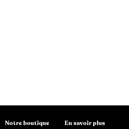
Ajouter au panier
Verre Trempé Haute Qualité 5D
1
19,99 €
9
,
9
9
€
Notre boutique
En savoir plus