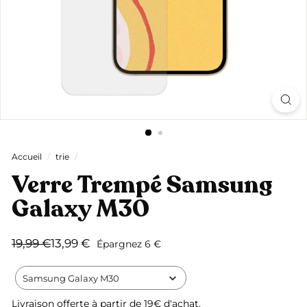
Accueil
/
trie
/
Verre Trempé Samsung
Galaxy M30
Prix
Prix
19,99
13,99
19,99 €
13,99 €
Épargnez 6 €
régulier
réduit
€
€
Samsung Galaxy M30
Livraison offerte
à partir de 19€ d'achat.