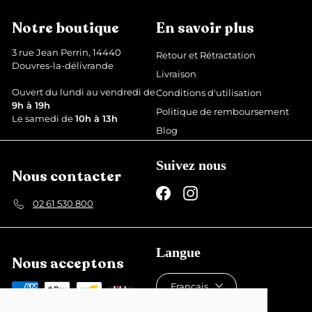
é
é
€
d
g
Notre boutique
En savoir plus
u
u
i
l
3 rue Jean Perrin, 14440
Retour et Rétractation
t
i
Douvres-la-délivrande
Livraison
e
r
Ouvert du lundi au vendredi de
Conditions d'utilisation
9h à 19h
Politique de remboursement
Le samedi de
10h à 13h
Blog
Suivez nous
Nous contacter
Facebook
Instagram
02 61 530 800
Langue
Nous acceptons
Français
Devise