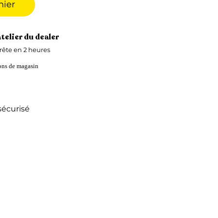
nier
atelier du dealer
ête en 2 heures
ions de magasin
écurisé