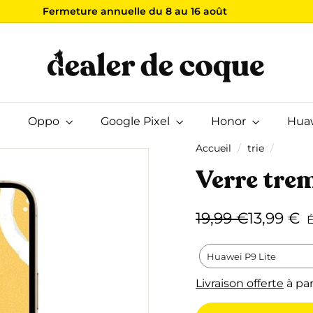
Vos commandes seront expédiées le 17 août
Livraison offerte
Diaporama
D
Pause
e
a
l
e
Oppo
Google Pixel
r
Honor
Hua
d
Accueil
/
trie
/
e
Verre tre
C
o
q
Prix
Prix
19,99
1
19,99 €
13,99 €
É
u
régulier
réduit
€
€
e
Huawei P9 Lite
Livraison offerte
à par