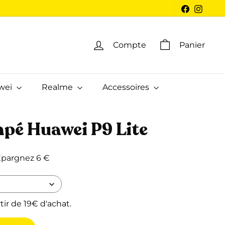
Facebook
Insta
Compte
Panier
wei
Realme
Accessoires
mpé Huawei P9 Lite
3,99
pargnez 6 €
tir de 19€ d'achat.