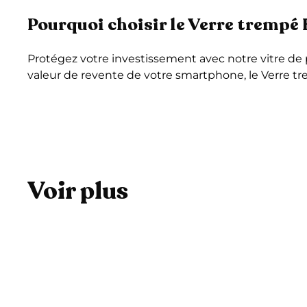
Pourquoi choisir le Verre trempé 
Protégez votre investissement avec notre vitre de 
valeur de revente de votre smartphone, le Verre tr
Voir plus
A
j
o
u
t