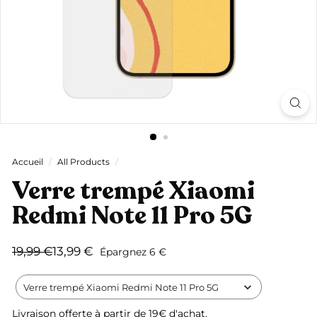
Accueil
/
All Products
/
Verre trempé Xiaomi
Redmi Note 11 Pro 5G
Prix
Prix
19,99
13,99
19,99 €
13,99 €
Épargnez 6 €
régulier
réduit
€
€
Verre trempé Xiaomi Redmi Note 11 Pro 5G
Livraison offerte
à partir de 19€ d'achat.