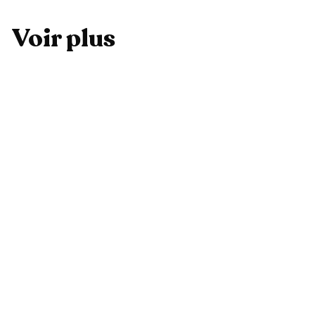
Voir plus
Ajouter au panier
RÉDUIT
Verre trempé Xiaomi Redmi Note 11 Pro 5G