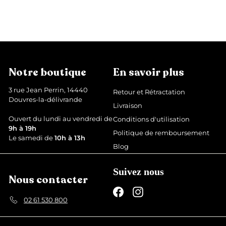
P
P
1
13,99 €
1
19,99 €
Épargnez 6 €
r
r
9
3
,
i
i
,
9
x
x
9
9
r
r
€
9
é
é
€
d
g
Notre boutique
En savoir plus
u
u
i
l
3 rue Jean Perrin, 14440
Retour et Rétractation
t
i
Douvres-la-délivrande
Livraison
e
r
Ouvert du lundi au vendredi de
Conditions d'utilisation
9h à 19h
Politique de remboursement
Le samedi de
10h à 13h
Blog
Suivez nous
Nous contacter
Facebook
Instagram
02 61 530 800