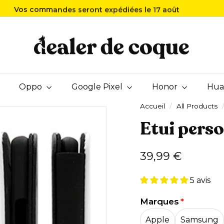
Vos commandes seront expédiées le 17 août
Fermeture annuelle du 8 au 16 août
Livraison offerte
Diaporama
D
Pause
e
a
l
e
Oppo
Google Pixel
r
Honor
Hua
d
Accueil
/
All Products
e
Etui pers
C
o
q
Prix
39,99
39,99 €
u
régulier
€
e
5 avis
Marques
Apple
Samsung