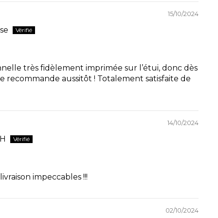
15/10/2024
sse
elle très fidèlement imprimée sur l’étui, donc dès
e le recommande aussitôt ! Totalement satisfaite de
14/10/2024
CH
vraison impeccables !!!
02/10/2024