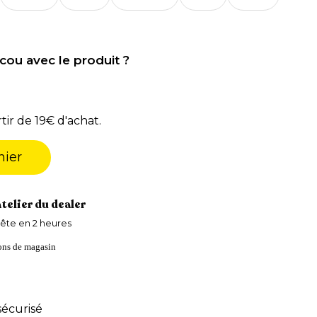
cou avec le produit ?
tir de 19€ d'achat.
nier
atelier du dealer
ête en 2 heures
ions de magasin
écurisé