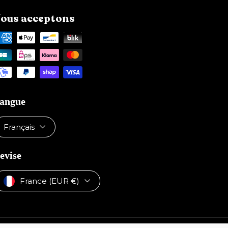
ous acceptons
angue
Français
evise
France (EUR €)