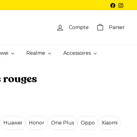
Facebook
Instag
Compte
Panier
wei
Realme
Accessoires
/
s rouges
Huawei
Honor
One Plus
Oppo
Xiaomi