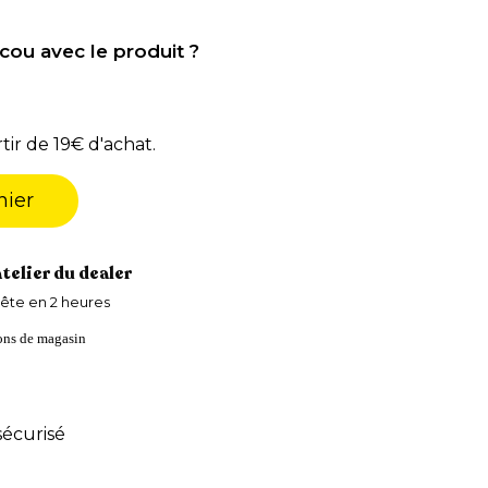
cou avec le produit ?
tir de 19€ d'achat.
nier
atelier du dealer
ête en 2 heures
ions de magasin
écurisé