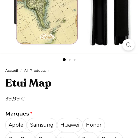
Accueil
/
All Products
/
Etui Map
Prix
39,99
39,99 €
régulier
€
Marques
Apple
Samsung
Huawei
Honor