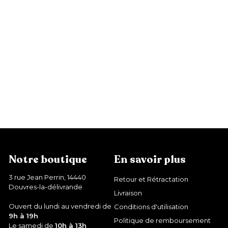
Coque Premium Coco
3
39,99 €
9
,
9
9
€
Notre boutique
En savoir plus
3 rue Jean Perrin, 14440
Retour et Rétractation
Douvres-la-délivrande
Livraison
Ouvert du lundi au vendredi de
Conditions d'utilisation
9h à 19h
Politique de remboursement
Le samedi de
10h à 13h