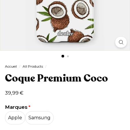
Accueil
/
All Products
/
Coque Premium Coco
Prix
39,99
39,99 €
régulier
€
Marques
Apple
Samsung