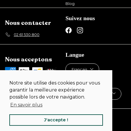
Blog
Suivez nous
Nous contacter
Facebook
Instagram
02 61 530 800
Langue
Nous acceptons
Français
Devise
Notre site utilise des cookies pour vous
garantir la meilleure expérience
France (EUR €)
possible lors de votre navigation.
En savoir plus
J'accepte !
© 2026 Dealer de Coque
Commerce électronique propulsé par Shopify