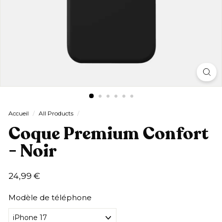
Accueil
/
All Products
/
Coque Premium Confort
- Noir
Prix
24,99
24,99 €
régulier
€
Modèle de téléphone