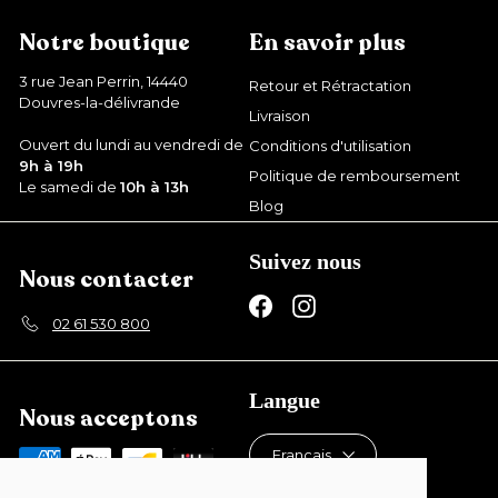
é
i
g
Notre boutique
En savoir plus
r
u
l
d
3 rue Jean Perrin, 14440
Retour et Rétractation
i
e
Douvres-la-délivrande
Livraison
e
1
r
Ouvert du lundi au vendredi de
Conditions d'utilisation
2
9h à 19h
Politique de remboursement
,
Le samedi de
10h à 13h
Blog
4
9
Suivez nous
€
Nous contacter
Facebook
Instagram
02 61 530 800
Langue
Nous acceptons
Français
Devise