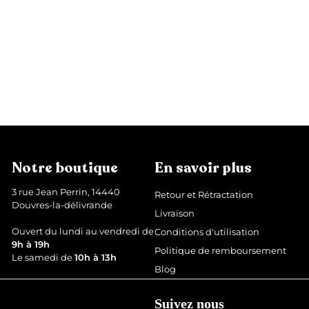
RÉDUIT
Coque en Gel Brossé rouge
P
P
9
9,99 €
2
24,99 €
Épargnez 15 €
r
r
4
,
,
i
i
9
9
x
x
9
9
r
r
€
€
é
é
d
g
Notre boutique
En savoir plus
u
u
i
l
3 rue Jean Perrin, 14440
Retour et Rétractation
t
i
Douvres-la-délivrande
Livraison
e
r
Ouvert du lundi au vendredi de
Conditions d'utilisation
9h à 19h
Politique de remboursement
Le samedi de
10h à 13h
Blog
Suivez nous