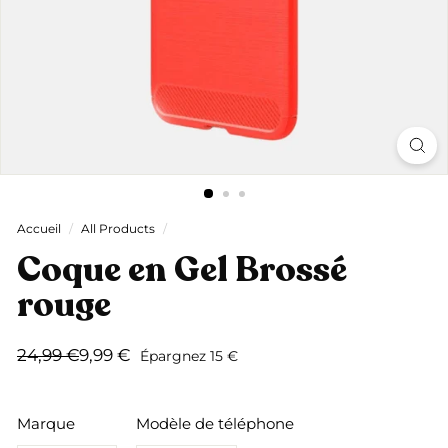
Accueil
/
All Products
/
Coque en Gel Brossé
rouge
Prix
Prix
24,99
9,99
24,99 €
9,99 €
Épargnez 15 €
régulier
réduit
€
€
Marque
Modèle de téléphone