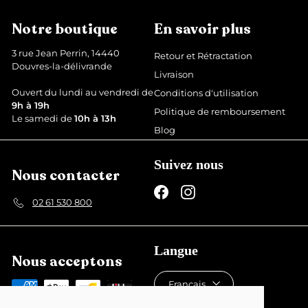
9
é
é
€
d
g
Notre boutique
En savoir plus
u
u
i
l
3 rue Jean Perrin, 14440
Retour et Rétractation
t
i
Douvres-la-délivrande
Livraison
e
r
Ouvert du lundi au vendredi de
Conditions d'utilisation
9h à 19h
Politique de remboursement
Le samedi de
10h à 13h
Blog
Suivez nous
Nous contacter
Facebook
Instagram
02 61 530 800
Langue
Nous acceptons
Français
Devise