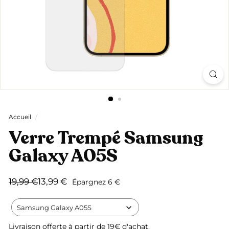
Accueil
/
Verre Trempé Samsung
Galaxy A05S
Prix
Prix
19,99
13,99
19,99 €
13,99 €
Épargnez 6 €
régulier
réduit
€
€
Samsung Galaxy A05S
Livraison offerte
à partir de 19€ d'achat.