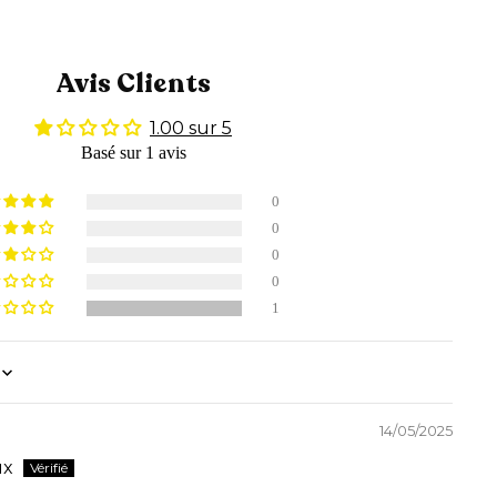
Avis Clients
1.00 sur 5
Basé sur 1 avis
0
0
0
0
1
14/05/2025
ux