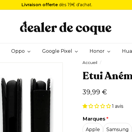
Livraison offerte
dès 19€ d'achat.
Diaporama
D
Pause
e
a
l
e
Oppo
Google Pixel
r
Honor
Hua
d
Accueil
/
e
Etui Ané
C
o
q
Prix
39,99
39,99 €
u
régulier
€
e
1 avis
Marques
Apple
Samsung