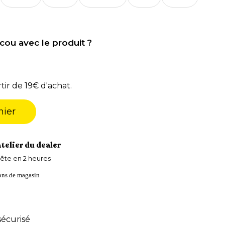
cou avec le produit ?
tir de 19€ d'achat.
nier
atelier du dealer
ête en 2 heures
ions de magasin
écurisé