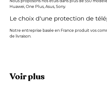
Nous proposons nos étuis dans plus de 550 modèles
Huawei, One Plus, Asus, Sony.
Le choix d'une protection de tél
Notre entreprise basée en France produit vos comma
de livraison.
Voir plus
A
j