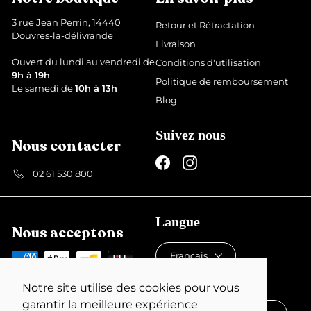
u
u
i
l
3 rue Jean Perrin, 14440
Retour et Rétractation
t
i
Douvres-la-délivrande
Livraison
e
r
Ouvert du lundi au vendredi de
Conditions d'utilisation
9h à 19h
Politique de remboursement
Le samedi de
10h à 13h
Blog
Suivez nous
Nous contacter
Facebook
Instagram
02 61 530 800
Langue
Nous acceptons
Français
Devise
Notre site utilise des cookies pour vous
garantir la meilleure expérience