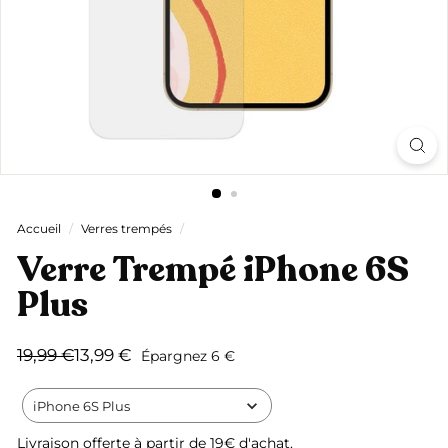
Accueil
/
Verres trempés
/
Verre Trempé iPhone 6S
Plus
Prix
Prix
19,99
13,99
19,99 €
13,99 €
Épargnez 6 €
régulier
réduit
€
€
iPhone 6S Plus
Livraison offerte
à partir de 19€ d'achat.