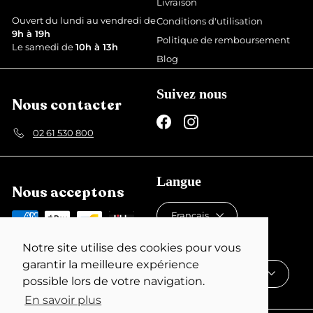
Livraison
e
r
Ouvert du lundi au vendredi de
Conditions d'utilisation
9h à 19h
Politique de remboursement
Le samedi de
10h à 13h
Blog
Suivez nous
Nous contacter
Facebook
Instagram
02 61 530 800
Langue
Nous acceptons
Français
Devise
Notre site utilise des cookies pour vous
garantir la meilleure expérience
France (EUR €)
possible lors de votre navigation.
En savoir plus