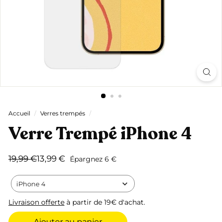
Accueil
/
Verres trempés
/
Verre Trempé iPhone 4
Prix
Prix
19,99
13,99
19,99 €
13,99 €
Épargnez 6 €
régulier
réduit
€
€
iPhone 4
Livraison offerte
à partir de 19€ d'achat.
Ajouter au panier