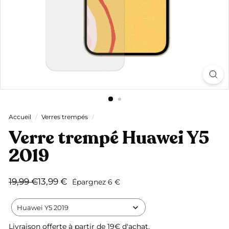
Accueil
/
Verres trempés
/
Verre trempé Huawei Y5
2019
Prix
Prix
19,99
13,99
19,99 €
13,99 €
Épargnez 6 €
régulier
réduit
€
€
Huawei Y5 2019
Livraison offerte
à partir de 19€ d'achat.