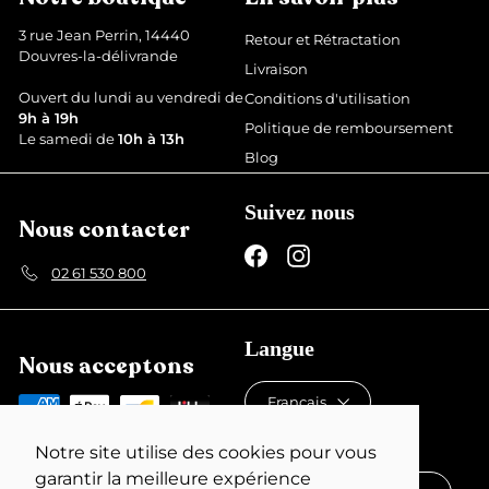
u
u
i
l
3 rue Jean Perrin, 14440
Retour et Rétractation
t
i
Douvres-la-délivrande
Livraison
e
r
Ouvert du lundi au vendredi de
Conditions d'utilisation
9h à 19h
Politique de remboursement
Le samedi de
10h à 13h
Blog
Suivez nous
Nous contacter
Facebook
Instagram
02 61 530 800
Langue
Nous acceptons
Français
Devise
Notre site utilise des cookies pour vous
garantir la meilleure expérience