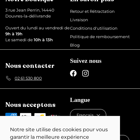
u
u
i
l
3 rue Jean Perrin, 14440
Retour et Rétractation
t
i
Douvres-la-délivrande
Livraison
e
r
Ouvert du lundi au vendredi de
Conditions d'utilisation
9h à 19h
Politique de remboursement
Le samedi de
10h à 13h
Blog
Suivez nous
Nous contacter
Facebook
Instagram
02 61 530 800
Langue
Nous acceptons
Français
Devise
Notre site utilise des cookies pour vous
garantir la meilleure expérience