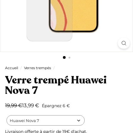
Accueil
/
Verres trempés
/
Verre trempé Huawei
Nova 7
Prix
Prix
19,99
13,99
19,99 €
13,99 €
Épargnez 6 €
régulier
réduit
€
€
Huawei Nova 7
Livraison offerte
à partir de 19€ d'achat.