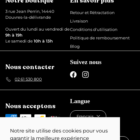
Notre boutique
En savoir plus
u
u
i
l
3 rue Jean Perrin, 14440
Retour et Rétractation
t
i
Douvres-la-délivrande
Livraison
e
r
Ouvert du lundi au vendredi de
Conditions d'utilisation
9h à 19h
Politique de remboursement
Le samedi de
10h à 13h
Blog
Suivez nous
Nous contacter
Facebook
Instagram
02 61 530 800
Langue
Nous acceptons
Français
Devise
Notre site utilise des cookies pour vous
garantir la meilleure expérience