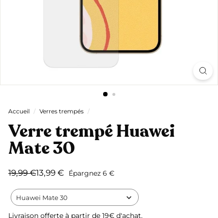
Accueil
/
Verres trempés
/
Verre trempé Huawei
Mate 30
Prix
Prix
19,99
13,99
19,99 €
13,99 €
Épargnez 6 €
régulier
réduit
€
€
Huawei Mate 30
Livraison offerte
à partir de 19€ d'achat.