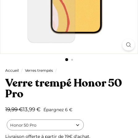
Accueil
/
Verres trempés
/
Verre trempé Honor 50
Pro
Prix
Prix
19,99
13,99
19,99 €
13,99 €
Épargnez 6 €
régulier
réduit
€
€
Honor 50 Pro
Livraison offerte
à partir de 19€ d'achat.