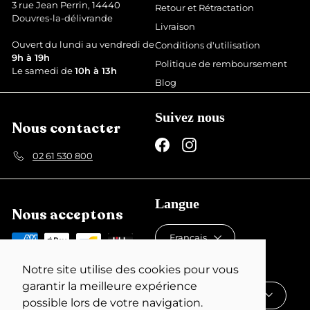
i
l
3 rue Jean Perrin, 14440
Retour et Rétractation
t
i
Douvres-la-délivrande
Livraison
e
r
Ouvert du lundi au vendredi de
Conditions d'utilisation
9h à 19h
Politique de remboursement
Le samedi de
10h à 13h
Blog
Suivez nous
Nous contacter
Facebook
Instagram
02 61 530 800
Langue
Nous acceptons
Français
Devise
Notre site utilise des cookies pour vous
garantir la meilleure expérience
France (EUR €)
possible lors de votre navigation.