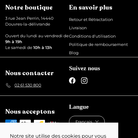
€
d
g
Notre boutique
En savoir plus
u
u
i
l
3 rue Jean Perrin, 14440
Retour et Rétractation
t
i
Douvres-la-délivrande
Livraison
e
r
Ouvert du lundi au vendredi de
Conditions d'utilisation
9h à 19h
Politique de remboursement
Le samedi de
10h à 13h
Blog
Suivez nous
Nous contacter
Facebook
Instagram
02 61 530 800
Langue
Nous acceptons
Français
Devise
Notre site utilise des cookies pour vous