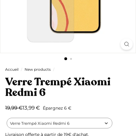
Accueil
/
New products
/
Verre Trempé Xiaomi
Redmi 6
Prix
Prix
19,99
13,99
19,99 €
13,99 €
Épargnez 6 €
régulier
réduit
€
€
Verre Trempé Xiaomi Redmi 6
Livraison offerte
à partir de 19€ d'achat.