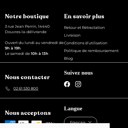
r
r
€
9
é
é
€
d
g
Notre boutique
En savoir plus
u
u
i
l
3 rue Jean Perrin, 14440
Retour et Rétractation
t
i
Douvres-la-délivrande
Livraison
e
r
Ouvert du lundi au vendredi de
Conditions d'utilisation
9h à 19h
Politique de remboursement
Le samedi de
10h à 13h
Blog
Suivez nous
Nous contacter
Facebook
Instagram
02 61 530 800
Langue
Nous acceptons
Français