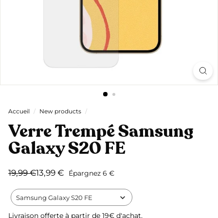
Accueil
/
New products
/
Verre Trempé Samsung
Galaxy S20 FE
Prix
Prix
19,99
13,99
19,99 €
13,99 €
Épargnez 6 €
régulier
réduit
€
€
Samsung Galaxy S20 FE
Livraison offerte
à partir de 19€ d'achat.