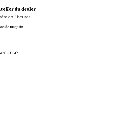
atelier du dealer
ête en 2 heures
ions de magasin
écurisé