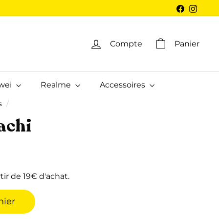
Facebook
Insta
Compte
Panier
wei
Realme
Accessoires
s
/
achi
tir de 19€ d'achat.
nier