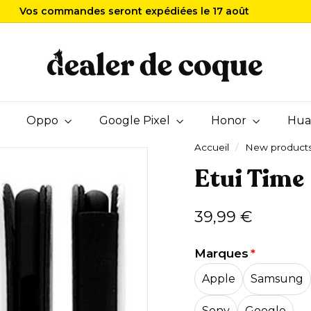
Vos commandes seront expédiées le 17 août
Fermeture annuelle du 8 au 16 août
Livraison offerte
Diaporama
D
Pause
e
a
l
e
Oppo
Google Pixel
r
Honor
Hua
d
Accueil
/
New product
e
Etui Time
C
o
q
Prix
39,99
39,99 €
u
régulier
€
e
Marques
Apple
Samsung
Sony
Google