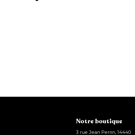
A
j
o
u
t
e
r
Etui Time
a
3
39,99 €
u
p
9
a
,
n
i
9
e
9
r
€
Notre boutique
3 rue Jean Perrin, 14440