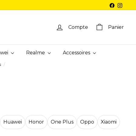
Facebook
Instag
Compte
Panier
wei
Realme
Accessoires
s
/
Huawei
Honor
One Plus
Oppo
Xiaomi