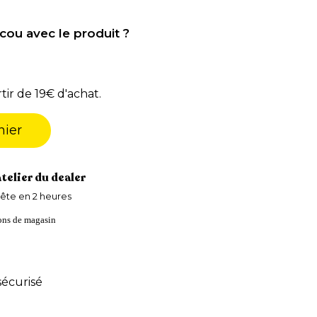
cou avec le produit ?
tir de 19€ d'achat.
nier
atelier du dealer
ête en 2 heures
ions de magasin
écurisé