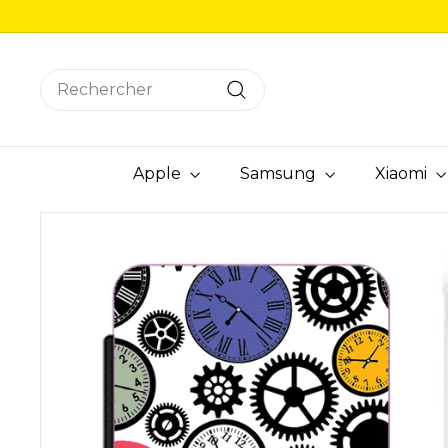
Passer
au
contenu
Search
Rechercher
Apple
Samsung
Xiaomi