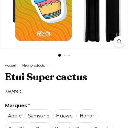
Accueil
/
New products
/
Etui Super cactus
Prix
39,99
39,99 €
régulier
€
Marques
Apple
Samsung
Huawei
Honor