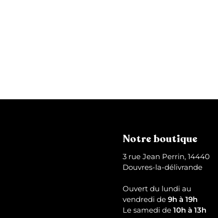
p
a
n
Coque AirPods Terrazzo
i
e
2
24,99 €
r
4
,
9
9
€
Notre boutique
3 rue Jean Perrin, 14440
Douvres-la-délivrande
Ouvert du lundi au
vendredi de
9h à 19h
Le samedi de
10h à 13h