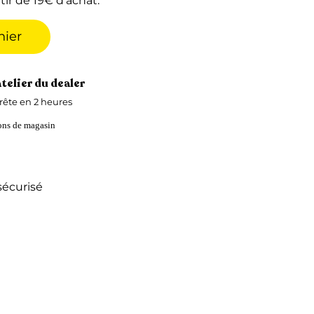
tir de 19€ d'achat.
nier
atelier du dealer
ête en 2 heures
ions de magasin
écurisé