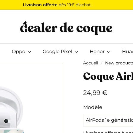
Livraison offerte
dès 19€ d'achat.
Diaporama
D
Pause
e
a
l
e
Oppo
Google Pixel
r
Honor
Hua
d
Accueil
/
New product
e
Coque Air
C
o
q
Prix
24,99
24,99 €
u
régulier
€
e
Modèle