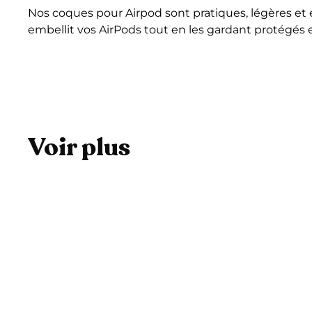
Nos coques pour Airpod sont pratiques, légères et
embellit vos AirPods tout en les gardant protégés 
Voir plus
A
j
o
u
t
e
r
a
u