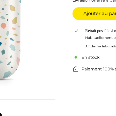
Livraison offerte
à par
Ajouter au pa
Retrait possible à
Habituellement pr
Afficher les informat
En stock
Paiement 100% s
o