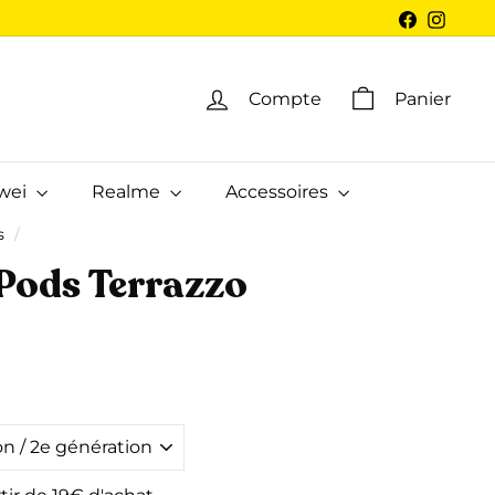
Facebook
Insta
Compte
Panier
wei
Realme
Accessoires
s
/
Pods Terrazzo