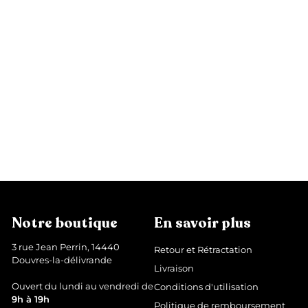
Coque AirPods Chevron
2
24,99 €
4
,
9
9
€
Notre boutique
En savoir plus
3 rue Jean Perrin, 14440
Retour et Rétractation
Douvres-la-délivrande
Livraison
Ouvert du lundi au vendredi de
Conditions d'utilisation
9h à 19h
Politique de remboursement