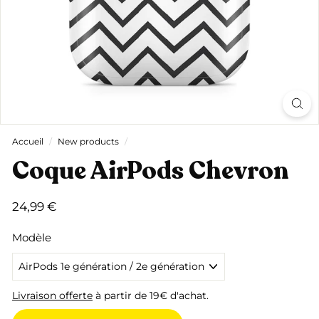
Accueil
/
New products
/
Coque AirPods Chevron
Prix
24,99
24,99 €
régulier
€
Modèle
Livraison offerte
à partir de 19€ d'achat.