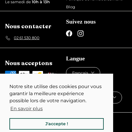
Le samedi de
10h à 13h
Blog
Suivez nous
Nous contacter
Facebook
Instagram
02 61 530 800
Langue
Nous acceptons
Français
Devise
Notre site utilise des cookies pour vous
garantir la meilleure expérience
France (EUR €)
possible lors de votre navigation.
En savoir plus
J'accepte !
© 2026 Dealer de Coque
Commerce électronique propulsé par Shopify