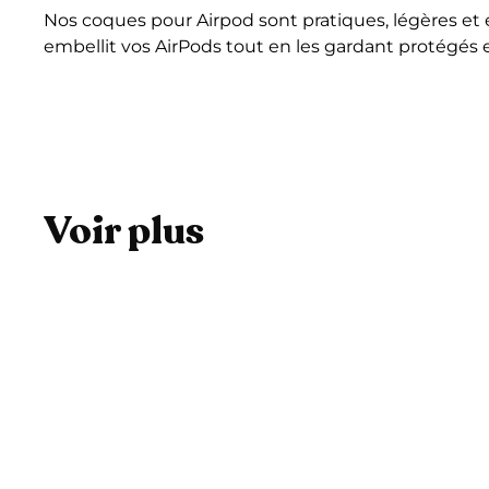
Nos coques pour Airpod sont pratiques, légères et
embellit vos AirPods tout en les gardant protégés 
Voir plus
A
j
o
u
t
e
r
a
u