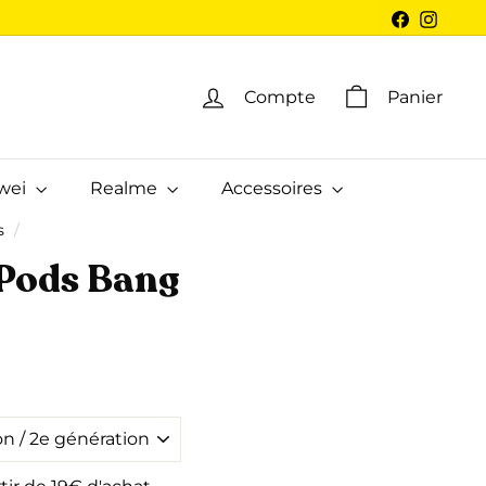
Facebook
Insta
Compte
Panier
wei
Realme
Accessoires
s
/
Pods Bang