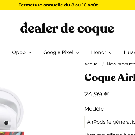
Fermeture annuelle du 8 au 16 août
Vos commandes seront expédiées le 17 août
Livraison offerte
Diaporama
D
Pause
e
a
l
e
Oppo
Google Pixel
r
Honor
Hua
d
Accueil
/
New product
e
Coque Air
C
o
q
Prix
24,99
24,99 €
u
régulier
€
e
Modèle