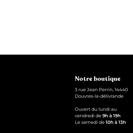
p
a
Coque AirPods Bang
n
i
2
24,99 €
e
4
r
,
9
9
€
Notre boutique
3 rue Jean Perrin, 14440
Douvres-la-délivrande
Ouvert du lundi au
vendredi de
9h à 19h
Le samedi de
10h à 13h