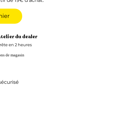
tir de 19€ d'achat.
nier
atelier du dealer
ête en 2 heures
ions de magasin
écurisé