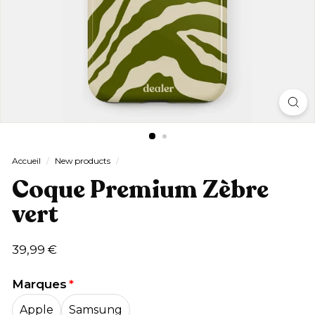
Accueil
/
New products
/
Coque Premium Zèbre
vert
Prix
39,99
39,99 €
régulier
€
Marques
Apple
Samsung