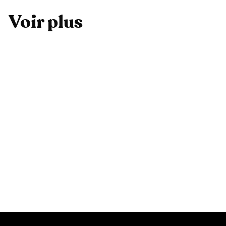
Voir plus
Ajouter au panier
Coque Premium Zèbre vert
3
39,99 €
9
,
9
9