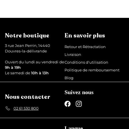
r
4
p
,
i
a
9
x
r
9
r
€
t
é
i
g
Notre boutique
En savoir plus
r
u
l
d
3 rue Jean Perrin, 14440
Retour et Rétractation
i
e
Douvres-la-délivrande
Livraison
e
1
r
Ouvert du lundi au vendredi de
Conditions d'utilisation
2
9h à 19h
Politique de remboursement
,
Le samedi de
10h à 13h
Blog
4
9
Suivez nous
€
Nous contacter
Facebook
Instagram
02 61 530 800
Langue