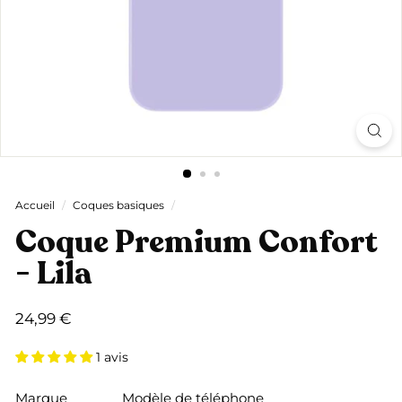
Accueil
/
Coques basiques
/
Coque Premium Confort
- Lila
Prix
24,99
24,99 €
régulier
€
1 avis
Marque
Modèle de téléphone