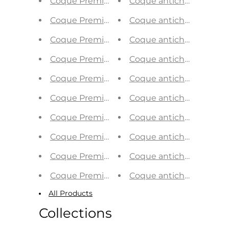
Coque Premium Mont Fuji
Coque antichocs Orang
Coque Premium Papaya
Coque antichocs Fruité
Coque Premium Maneki Neko
Coque antichocs Citron
Coque Premium Minimaliste
Coque antichocs Paillet
Coque Premium Astronaute
Coque antichocs Festif
Coque Premium Liberty Rose
Coque antichocs Vision
Coque Premium Léopard
Coque antichocs Chem
Coque Premium Liberty of Japan
Coque antichocs Fleuve
Coque Premium Léopard bleu
Coque antichocs Pop e
Coque Premium Leonor
Coque antichocs Soleil il
All Products
Collections