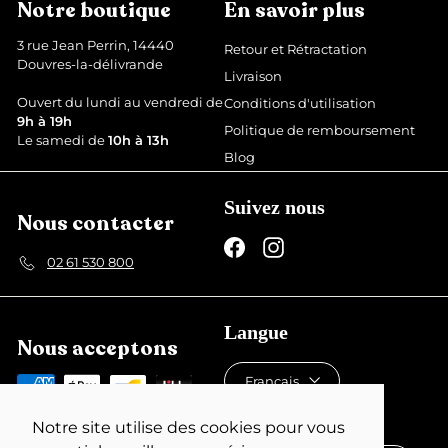
Notre boutique
En savoir plus
3 rue Jean Perrin, 14440
Retour et Rétractation
Douvres-la-délivrande
Livraison
Ouvert du lundi au vendredi de
Conditions d'utilisation
9h à 19h
Politique de remboursement
Le samedi de
10h à 13h
Blog
Suivez nous
Nous contacter
Facebook
Instagram
02 61 530 800
Langue
Nous acceptons
Français
Devise
Notre site utilise des cookies pour vous