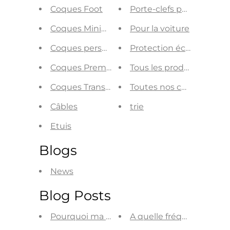
Coques Foot
Porte-clefs personnalisé
Coques Minimalistes
Pour la voiture
Coques personnalisées
Protection écran
Coques Premium
Tous les produits
Coques Transparentes
Toutes nos coques
Câbles
trie
Etuis
Blogs
News
Blog Posts
Pourquoi ma coque de téléphone jaunit ?
A quelle fréquence chan