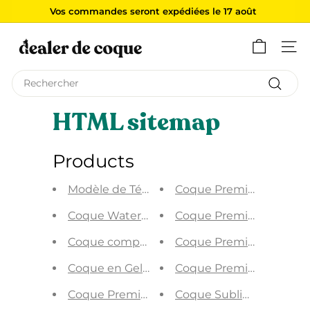
Passer
Vos commandes seront expédiées le 17 août
au
Fermeture annuelle du 8 au 16 août
Livraison offerte
Diaporama
D
contenu
Pause
e
Navig
a
Search
l
Recher
e
HTML sitemap
r
d
e
Products
C
o
Modèle de Téléphone Apple - couleur noir
Coque Premium Leo
q
Coque Waterproof
Coque Premium Jardini
u
e
Coque compatible Magsafe personnalisée r
Coque Premium Kimon
Coque en Gel Brossé bleu marine
Coque Premium Labrado
Coque Premium Confort - Vert clair
Coque Sublimation Appl