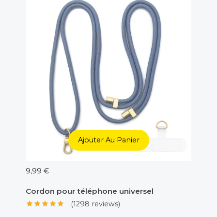
Ajouter Au Panier
9,99 €
5,00 €
Cordon pour téléphone universel
Adapt
(1298 reviews)