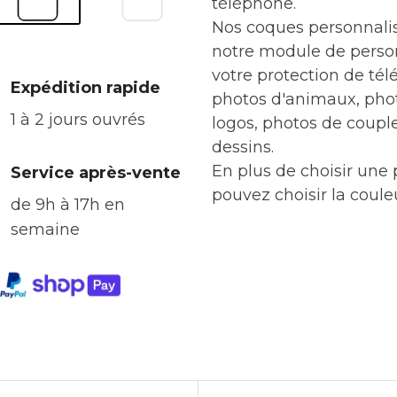
téléphone.
Nos coques personnalis
notre module de person
votre protection de té
Expédition rapide
photos d'animaux, phot
1 à 2 jours ouvrés
logos, photos de coupl
dessins.
En plus de choisir une
Service après-vente
pouvez choisir la coule
de 9h à 17h en
votre iPhone 6S. Ainsi,
semaine
smartphone qui corresp
démarquera des autres.
efficacement et durabl
Une fois votre coque i
chargeons de la personn
Votre coque sera ensu
nos équipes.