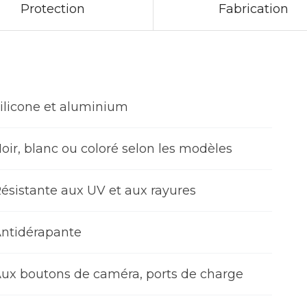
Protection
Fabrication
En créant une coque d
Coque, vous pourrez n
des dommages et des r
la transformer en œuvr
Devenez votre propre a
personnalisation !
ilicone et aluminium
Caractéristiques
oir, blanc ou coloré selon les modèles
pour iPhone 6S
•
Protection :
les coin
ésistante aux UV et aux rayures
silicone renforcé. Les 
côtés pour protéger l’é
ntidérapante
plat.
•
Ajustement parfait :
ux boutons de caméra, ports de charge
protéger votre modèle
précises prévues pour 