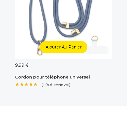
Ajouter Au Panier
9,99 €
5,00 €
Cordon pour téléphone universel
Adapt
(1298 reviews)