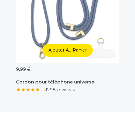
Ajouter Au Panier
9,99 €
5,00 €
Cordon pour téléphone universel
Adapt
(1298 reviews)