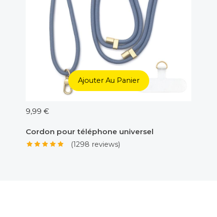
Ajouter Au Panier
9,99 €
5,00 €
Cordon pour téléphone universel
Adapt
(1298 reviews)