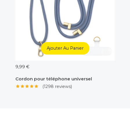
Ajouter Au Panier
9,99 €
5,00 €
Cordon pour téléphone universel
Adapt
(1298 reviews)