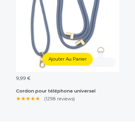
Ajouter Au Panier
9,99 €
5,00 €
Cordon pour téléphone universel
Adapt
(1298 reviews)