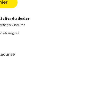
nier
atelier du dealer
ête en 2 heures
ions de magasin
écurisé