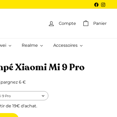
Facebook
Insta
Compte
Panier
wei
Realme
Accessoires
mpé Xiaomi Mi 9 Pro
3,99
pargnez 6 €
 9 Pro
tir de 19€ d'achat.