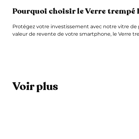
Pourquoi choisir le Verre trempé 
Protégez votre investissement avec notre vitre de 
valeur de revente de votre smartphone, le Verre tr
Voir plus
A
j
o
u
t