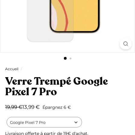
Accueil
/
Verre Trempé Google
Pixel 7 Pro
Prix
Prix
19,99
13,99
19,99 €
13,99 €
Épargnez 6 €
régulier
réduit
€
€
Google Pixel 7 Pro
Livraison offerte
à partir de 19€ d'achat.