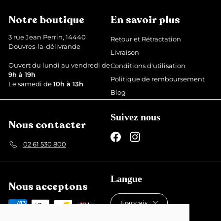
é
é
€
d
g
Notre boutique
En savoir plus
u
u
i
l
3 rue Jean Perrin, 14440
Retour et Rétractation
t
i
Douvres-la-délivrande
Livraison
e
r
Ouvert du lundi au vendredi de
Conditions d'utilisation
9h à 19h
Politique de remboursement
Le samedi de
10h à 13h
Blog
Suivez nous
Nous contacter
Facebook
Instagram
02 61 530 800
Langue
Nous acceptons
Français
Devise