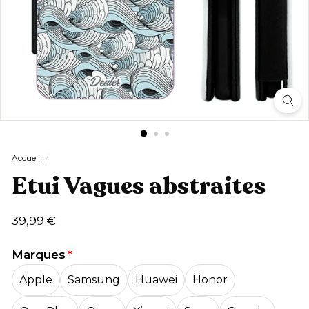
Accueil
/
Etui Vagues abstraites
Prix
39,99
39,99 €
régulier
€
Marques
Apple
Samsung
Huawei
Honor