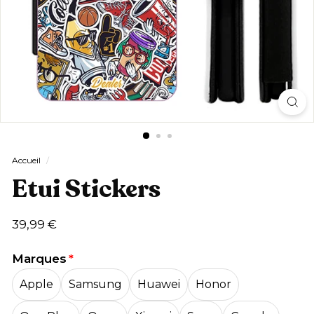
Accueil
/
Etui Stickers
Prix
39,99
39,99 €
régulier
€
Marques
Apple
Samsung
Huawei
Honor