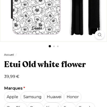
Accueil
/
Etui Old white flower
Prix
39,99
39,99 €
régulier
€
Marques
Apple
Samsung
Huawei
Honor