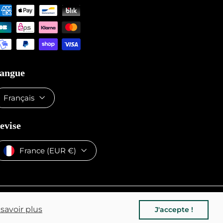
angue
Français
evise
France (EUR €)
y
savoir plus
J'accepte !