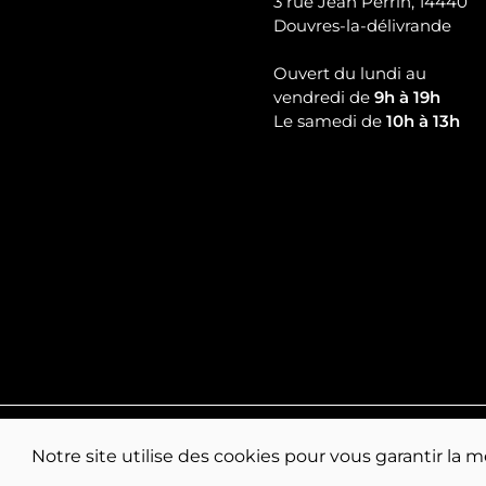
3 rue Jean Perrin, 14440
Douvres-la-délivrande
Ouvert du lundi au
vendredi de
9h à 19h
Le samedi de
10h à 13h
© 2
Notre site utilise des cookies pour vous garantir la 