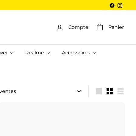
Facebook
Insta
Compte
Panier
wei
Realme
Accessoires
Grande
Petit
Lister
A
j
o
u
t