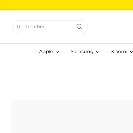
Passer
au
contenu
Search
Rechercher
Apple
Samsung
Xiaomi
j
t