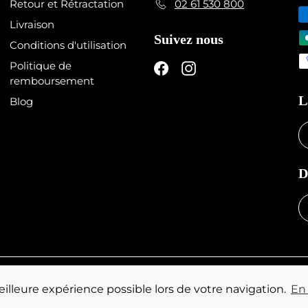
Retour et Rétractation
02 61 530 800
Livraison
Suivez nous
Conditions d'utilisation
Politique de
Facebook
Instagram
remboursement
L
Blog
D
026 Dealer de Coque
Commerce électronique propulsé par Shopif
meilleure expérience possible lors de votre navigation.
En 